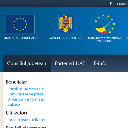
Prima pagin
Consiliul 
Judetean
Parteneri 
UAT
E-
info
Beneficiar
Consiliul Judetean Dolj
Comunicate de presa
Urbanism - informatii
publice
Utilizatori
Inregistreaza utilizator