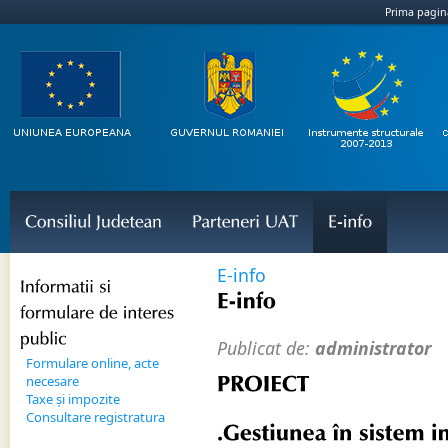
Prima pagin
Consiliul 
Judetean
Parteneri 
UAT
E-
info
E-info
Informatii 
si 
E-
info
formulare 
de 
interes 
public
Publicat de:
administrator
Formulare online, acte
PROIECT
necesare
Taxe și impozite
Consultare registratura
„
Gestiunea î
n 
sistem 
in