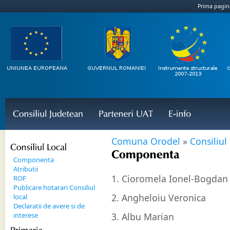
Prima pagin
Consiliul 
Judetean
Parteneri 
UAT
E-
info
Comuna Orodel
»
Consiliul
Consiliul 
Local
Componenta
Componenta
Atributii
1. Cioromela Ionel-Bogdan
ROF
Publicare hotarari Consiliul
2. Angheloiu Veronica
local
Declaratii de avere si de
interese
3. Albu Marian