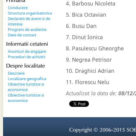
Primaria
4. Barbosu Nicoleta
Conducere
Structura organizatorica
5. Bica Octavian
Declaratii de avere si de
interese
6. Busu Dan
Program de audiente
Date de contact
7. Dinut Ionica
Informatii 
cetateni
8. Pasulescu Gheorghe
Anunturi de angajare
Proceduri de achizitii
9. Negrea Petrisor
Despre 
localitate
10. Draghici Adrian
Descriere
Localizare geografica
11. Florescu Nelu
Obiective turistice si
economice
Actualizat la data de:
08/12/
Obiective turistice si
economice
Copyright © 
2006-
2015 
SOB