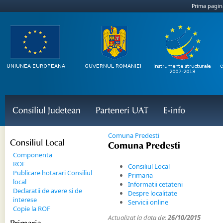
Prima pagin
Consiliul 
Judetean
Parteneri 
UAT
E-
info
Comuna Predesti
Consiliul 
Local
Comuna 
Predesti
Componenta
ROF
Consiliul Local
Publicare hotarari Consiliul
Primaria
local
Informatii cetateni
Declaratii de avere si de
Despre localitate
interese
Servicii online
Copie la ROF
Actualizat la data de:
26/10/2015