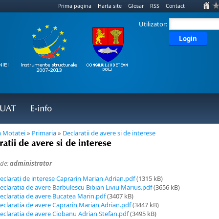
Prima pagina
Harta site
Glosar
RSS
Contact
Utilizator:
Login
UAT
E-
info
 Motatei
»
Primaria
»
Declaratii de avere si de interese
atii 
de 
avere 
si 
de 
interese
 de:
administrator
eclarati de interese Caprarin Marian Adrian.pdf
(1315 kB)
eclaratia de avere Barbulescu Bibian Liviu Marius.pdf
(3656 kB)
eclaratia de avere Bucatea Marin.pdf
(3407 kB)
eclaratia de avere Caprarin Marian Adrian.pdf
(3447 kB)
eclaratia de avere Ciobanu Adrian Stefan.pdf
(3495 kB)