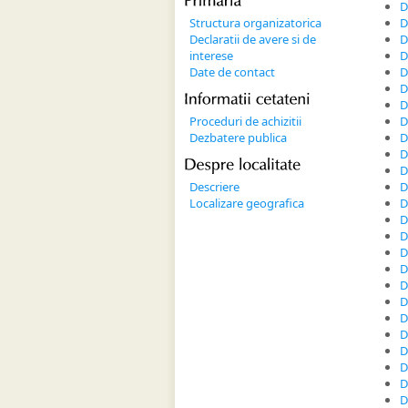
Primaria
D
Structura organizatorica
D
Declaratii de avere si de
D
interese
D
Date de contact
D
D
Informatii 
cetateni
D
Proceduri de achizitii
D
Dezbatere publica
D
D
Despre 
localitate
D
Descriere
D
Localizare geografica
D
D
D
D
D
D
D
D
D
D
D
D
D