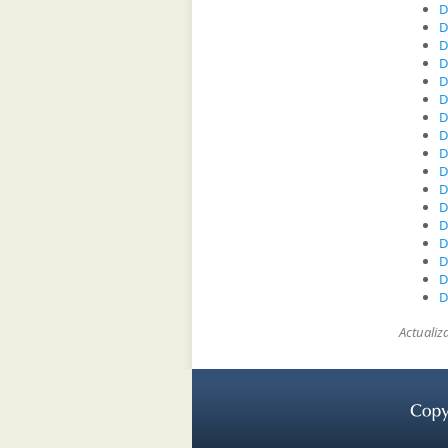
D
D
D
D
D
D
D
D
D
D
D
D
D
D
D
D
D
Actualiz
Copy