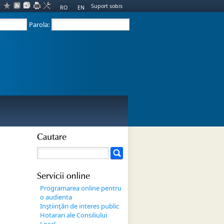
Suport sobis
RO
EN
Parola:
Cautare
Servicii 
online
Programarea online pentru
o audienta
Inştiinţări de interes public
Hotarari ale Consiliului