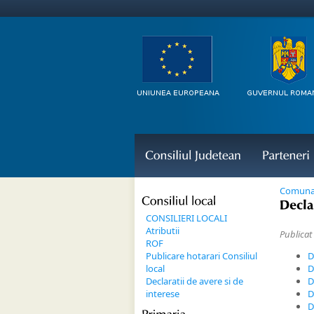
Consiliul 
Judetean
Parteneri 
Comuna
Consiliul 
local
Declar
CONSILIERI LOCALI
Atributii
Publicat
ROF
Publicare hotarari Consiliul
D
local
D
Declaratii de avere si de
D
interese
D
D