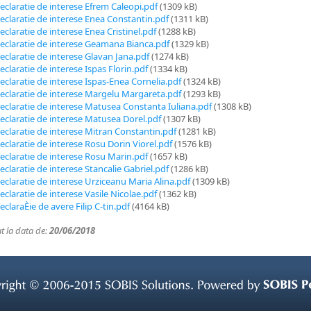
eclaratie de interese Efrem Caleopi.pdf
(1309 kB)
eclaratie de interese Enea Constantin.pdf
(1311 kB)
eclaratie de interese Enea Cristinel.pdf
(1288 kB)
eclaratie de interese Geamana Bianca.pdf
(1329 kB)
eclaratie de interese Glavan Jana.pdf
(1274 kB)
eclaratie de interese Ispas Florin.pdf
(1334 kB)
eclaratie de interese Ispas-Enea Cornelia.pdf
(1324 kB)
eclaratie de interese Margelu Margareta.pdf
(1293 kB)
eclaratie de interese Matusea Constanta Iuliana.pdf
(1308 kB)
eclaratie de interese Matusea Dorel.pdf
(1307 kB)
eclaratie de interese Mitran Constantin.pdf
(1281 kB)
eclaratie de interese Rosu Dorin Viorel.pdf
(1576 kB)
eclaratie de interese Rosu Marin.pdf
(1657 kB)
eclaratie de interese Stancalie Gabriel.pdf
(1286 kB)
eclaratie de interese Urziceanu Maria Alina.pdf
(1309 kB)
eclaratie de interese Vasile Nicolae.pdf
(1362 kB)
eclaraÈie de avere Filip C-tin.pdf
(4164 kB)
at la data de:
20/06/2018
right © 
2006-
2015 
SOBIS 
Solutions. 
Powered 
by 
SOBIS 
P