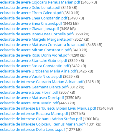
eclaratia de avere Cojocaru Remus Marian.pdf
(3465 kB)
eclaratia de avere Deliu Lenuta.pdf
(3416 kB)
eclaratia de avere Efrem Caleopi.pdf
(3510 kB)
eclaratia de avere Enea Constantin.pdf
(3490 kB)
eclaratia de avere Enea Cristinel.pdf
(3443 kB)
eclaratia de avere Glavan Jana.pdf
(3498 kB)
eclaratia de avere Ispas-Enea Cornelia.pdf
(3558 kB)
eclaratia de avere Margelu Margareta.pdf
(3527 kB)
eclaratia de avere Matusea Constanta Iuliana.pdf
(3483 kB)
eclaratia de avere Mitran Constantin.pdf
(3410 kB)
eclaratia de avere Rosu Dorin Viorel.pdf
(4290 kB)
eclaratia de avere Stancalie Gabriel.pdf
(3349 kB)
eclaratia de avere Stoica Constantin.pdf
(3432 kB)
eclaratia de avere Urziceanu Maria Alina.pdf
(3426 kB)
eclaratia de avere Vasile Nicolae.pdf
(3629 kB)
eclaratia de interese Caprarin Marian Adrian.pdf
(1315 kB)
eclaratie de avere Geamana Bianca.pdf
(3312 kB)
eclaratie de avere Ispas Florin.pdf
(3057 kB)
eclaratie de avere Matusea Dorel.pdf
(3350 kB)
eclaratie de avere Rosu Marin.pdf
(4453 kB)
eclaratie de interese Barbulescu Bibian Liviu Marius.pdf
(1346 kB)
eclaratie de interese Bucatea Marin.pdf
(1307 kB)
eclaratie de interese Ciobanu Adrian Stefan.pdf
(1300 kB)
eclaratie de interese Cojocaru Remus Marian.pdf
(1301 kB)
eclaratie de interese Deliu Lenuta.pdf
(1277 kB)