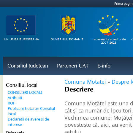
Prima pagin
Consiliul 
Judetean
Parteneri 
UAT
E-
info
Comuna Motatei
»
Despre l
Consiliul 
local
Descriere
CONSILIERI LOCALI
Atributii
Comuna Moțăței este una din
ROF
Publicare hotarari Consiliul
cât și ca număr de locuitori,
local
Vechimea comunei Moțăței e
Declaratii de avere si de
povestește că, aici, au venit
interese
satului.