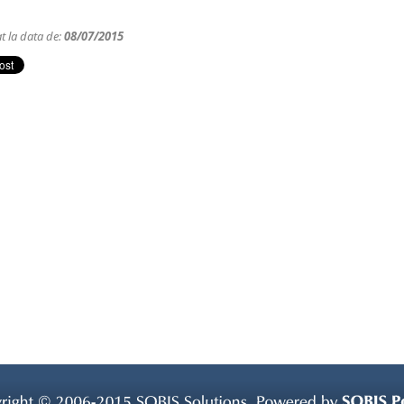
at la data de:
08/07/2015
right © 
2006-
2015 
SOBIS 
Solutions. 
Powered 
by 
SOBIS 
P