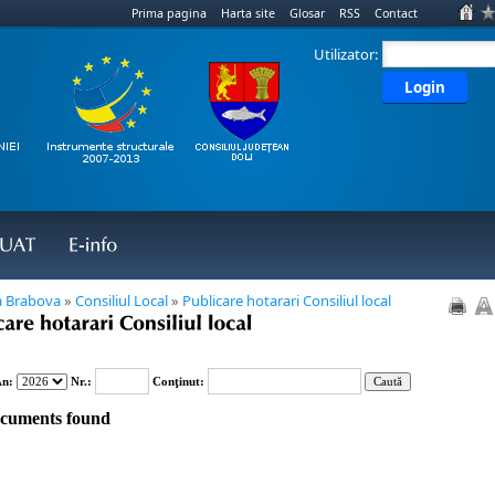
Prima pagina
Harta site
Glosar
RSS
Contact
Utilizator:
Login
UAT
E-
info
 Brabova
»
Consiliul Local
»
Publicare hotarari Consiliul local
care 
hotarari 
Consiliul 
local