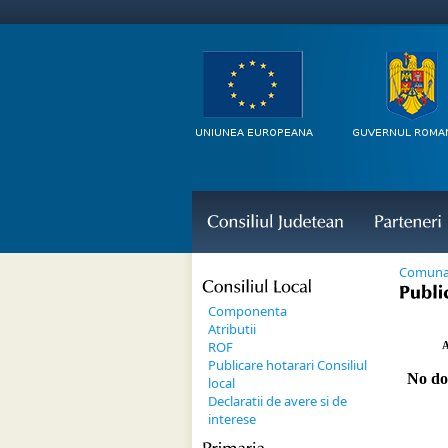
Consiliul 
Judetean
Parteneri 
Comuna
Consiliul 
Local
Publi
Componenta
Atributii
ROF
Publicare hotarari Consiliul
local
Declaratii de avere si de
interese