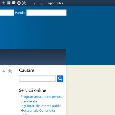
Suport sobis
RO
EN
Parola:
Cautare
Servicii 
online
Programarea online pentru
o audienta
Inştiinţări de interes public
Hotarari ale Consiliului