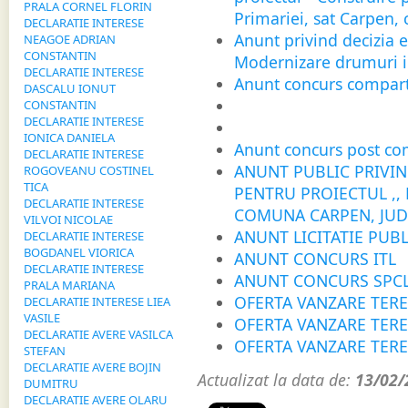
PRALA CORNEL FLORIN
Primariei, sat Carpen,
DECLARATIE INTERESE
Anunt privind decizia e
NEAGOE ADRIAN
CONSTANTIN
Modernizare drumuri i
DECLARATIE INTERESE
Anunt concurs compart
DASCALU IONUT
CONSTANTIN
DECLARATIE INTERESE
IONICA DANIELA
Anunt concurs post com
DECLARATIE INTERESE
ANUNT PUBLIC PRIVIN
ROGOVEANU COSTINEL
TICA
PENTRU PROIECTUL ,
DECLARATIE INTERESE
COMUNA CARPEN, JUDE
VILVOI NICOLAE
ANUNT LICITATIE PUB
DECLARATIE INTERESE
BOGDANEL VIORICA
ANUNT CONCURS ITL
DECLARATIE INTERESE
ANUNT CONCURS SPC
PRALA MARIANA
OFERTA VANZARE TERE
DECLARATIE INTERESE LIEA
VASILE
OFERTA VANZARE TERE
DECLARATIE AVERE VASILCA
OFERTA VANZARE TERE
STEFAN
DECLARATIE AVERE BOJIN
Actualizat la data de:
13/02/
DUMITRU
DECLARATIE AVERE OLARU