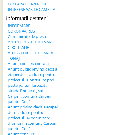
DECLARATIE AVERE SI
INTERESE VASILE CAMELIA
Informatii 
cetateni
INFORMARE
CORONAVIRUS
Comunicate de presa
ANUNT RESTRICTIONARE
CIRCULATIE
AUTOVEHICULE DE MARE
TONAJ
Anunt concurs contabil
Anunt public privind decizia
etapei de incadrare pentru
proiectul " Construire pod
peste paraul Terpezita,
strada Primariei, sat
Carpen, comuna Carpen,
judetul Dolj"
Anunt privind decizia etapei
de incadrare pentru
proiectul " Modernizare
drumuri in comuna Carpen,
judetul Dolj"
Anunt concurs