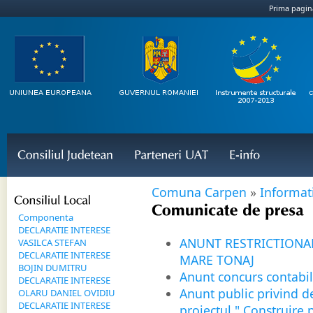
Prima pagin
Consiliul 
Judetean
Parteneri 
UAT
E-
info
Comuna Carpen
»
Informati
Consiliul 
Local
Comunicate 
de 
presa
Componenta
DECLARATIE INTERESE
ANUNT RESTRICTIONA
VASILCA STEFAN
DECLARATIE INTERESE
MARE TONAJ
BOJIN DUMITRU
Anunt concurs contabil
DECLARATIE INTERESE
Anunt public privind d
OLARU DANIEL OVIDIU
DECLARATIE INTERESE
proiectul " Construire 