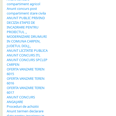
compartiment agricol
Anunt concurs post
compartiment stare civila
ANUNT PUBLIC PRIVIND
DECIZIA ETAPEI DE
INCADRARE PENTRU
PROIECTUL ,,
MODERNIZARE DRUMURI
IN COMUNA CARPEN,
JUDETUL DOLJ,,
ANUNT LICITATIE PUBLICA
ANUNT CONCURS ITL
ANUNT CONCURS SPCLEP
CARPEN
OFERTA VANZARE TEREN
6015
OFERTA VANZARE TEREN
6016
OFERTA VANZARE TEREN
6017
ANUNT CONCURS
ANGAJARE
Proceduri de achizitii
Anunt termen declarare
date pentru inscrierea in