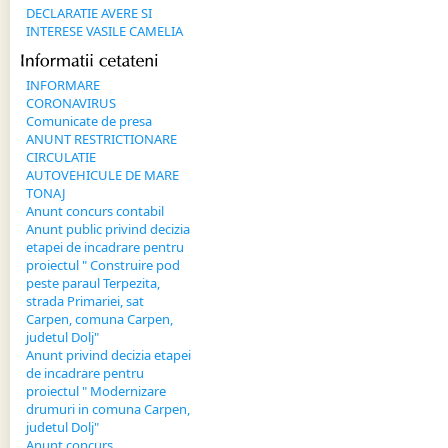
DECLARATIE AVERE SI
INTERESE VASILE CAMELIA
Informatii 
cetateni
INFORMARE
CORONAVIRUS
Comunicate de presa
ANUNT RESTRICTIONARE
CIRCULATIE
AUTOVEHICULE DE MARE
TONAJ
Anunt concurs contabil
Anunt public privind decizia
etapei de incadrare pentru
proiectul " Construire pod
peste paraul Terpezita,
strada Primariei, sat
Carpen, comuna Carpen,
judetul Dolj"
Anunt privind decizia etapei
de incadrare pentru
proiectul " Modernizare
drumuri in comuna Carpen,
judetul Dolj"
Anunt concurs