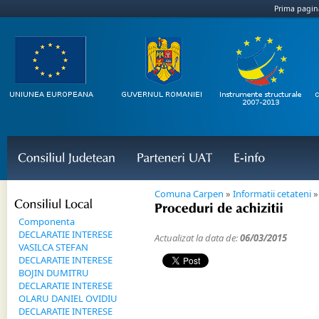
Prima pagin
Consiliul 
Judetean
Parteneri 
UAT
E-
info
Comuna Carpen
»
Informatii cetateni
Consiliul 
Local
Proceduri 
de 
achizitii
Componenta
DECLARATIE INTERESE
Actualizat la data de:
06/03/2015
VASILCA STEFAN
DECLARATIE INTERESE
BOJIN DUMITRU
DECLARATIE INTERESE
OLARU DANIEL OVIDIU
DECLARATIE INTERESE