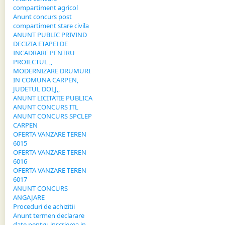
compartiment agricol
Anunt concurs post
compartiment stare civila
ANUNT PUBLIC PRIVIND
DECIZIA ETAPEI DE
INCADRARE PENTRU
PROIECTUL ,,
MODERNIZARE DRUMURI
IN COMUNA CARPEN,
JUDETUL DOLJ,,
ANUNT LICITATIE PUBLICA
ANUNT CONCURS ITL
ANUNT CONCURS SPCLEP
CARPEN
OFERTA VANZARE TEREN
6015
OFERTA VANZARE TEREN
6016
OFERTA VANZARE TEREN
6017
ANUNT CONCURS
ANGAJARE
Proceduri de achizitii
Anunt termen declarare
date pentru inscrierea in