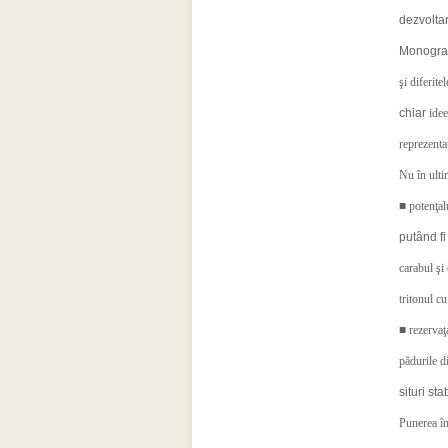
dezvolta
Monograf
şi diferit
chiar
idee
reprezenta
Nu în ulti
■ potenţal
putând fi
carabul şi
tritonul cu
■ rezervaţ
pădurile d
situri st
Punerea în