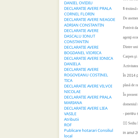
DANIEL OVIDIU
DECLARATIE AVERE PRALA
fi e
xtinsă 
CORNEL FLORIN
De asemene
DECLARATIE AVERE NEAGOE
ADRIAN CONSTANTIN
Potrivit da
DECLARATIE AVERE
DASCALU IONUT
agenţi eco
CONSTANTIN
DECLARATIE AVERE
Dintre uni
BOGDANEL VIORICA
Carpen şi 
DECLARATIE AVERE IONICA
DANIELA
Activitate
DECLARATIE AVERE
ROGOVEANU COSTINEL
În 2014 p
TICA
plasă de ra
DECLARATIE AVERE VILVOI
NICOLAE
În prezent 
DECLARATIE AVERE PRALA
MARIANA
domeniul se
DECLARATIE AVERE LIEA
VASILE
- pentru 
Atributii

Sediu P
ROF
Publicare hotarari Consiliul
in anul 
local