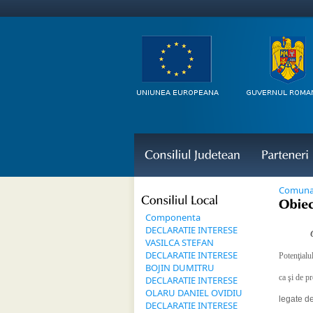
Consiliul 
Judetean
Parteneri 
Comuna
Consiliul 
Local
Obiec
Componenta
DECLARATIE INTERESE
OBIEC
VASILCA STEFAN
DECLARATIE INTERESE
Potenţialul
BOJIN DUMITRU
ca şi de p
DECLARATIE INTERESE
OLARU DANIEL OVIDIU
legate d
DECLARATIE INTERESE