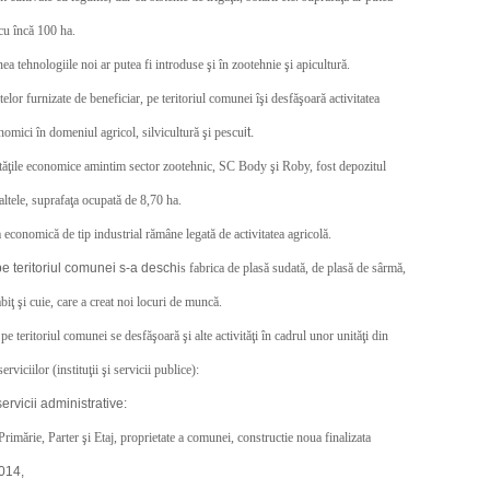
cu încă 100 ha.
a tehnologiile noi ar putea fi introduse şi în zootehnie şi apicultură.
telor furnizate de beneficiar, pe teritoriul comunei îşi desfăşoară activitatea
nomici în domeniul agricol, silvicultură şi pescu
it.
tăţile economice amintim sector zootehnic, SC Body şi Roby, fost depozitul
altele, suprafaţa ocupată de 8,70 ha.
a economică de tip industrial rămâne legată de activitatea agricolă.
e teritoriul comunei s-a deschi
s fabrica de plasă sudată, de plasă de sârmă,
biţ şi cuie, care a creat noi locuri de muncă.
pe teritoriul comunei se desfăşoară şi alte activităţi în cadrul unor unităţi din
rviciilor (instituţii şi servicii publice):
servicii administrative:
rimărie, Parter şi Etaj, proprietate a comunei, constructie noua finalizata
2014,