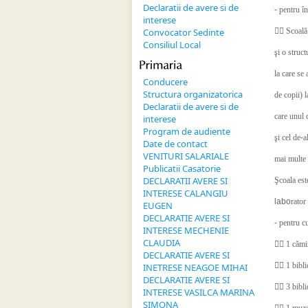
Declaratii de avere si de
-
pentru î
interese
Convocator Sedinte
 S
coală
Consiliul Local
şi o struc
Primaria
la care se
Conducere
Structura organizatorica
de copii) 
Declaratii de avere si de
care unul 
interese
Program de audiente
şi cel de
-
a
Date de contact
VENITURI SALARIALE
mai multe 
Publicatii Casatorie
DECLARATII AVERE SI
Şcoala est
INTERESE CALANGIU
labo
rator
EUGEN
DECLARATIE AVERE SI
-
pentru cu
INTERESE MECHENIE
CLAUDIA

1 cămin
DECLARATIE AVERE SI

1 bibli
INETRESE NEAGOE MIHAI
DECLARATIE AVERE SI

3 bibli
INTERESE VASILCA MARINA
SIMONA