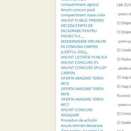
compartiment agricol
LMI: DJ-
Anunt concurs post
-
pentru să
compartiment stare civila
ANUNT PUBLIC PRIVIND

Disp
DECIZIA ETAPEI DE
INCADRARE PENTRU

Dispe
PROIECTUL ,,
MODERNIZARE DRUMURI
-
pentru g
IN COMUNA CARPEN,

Cimit
JUDETUL DOLJ,,
ANUNT LICITATIE PUBLICA

Platfo
ANUNT CONCURS ITL
ANUNT CONCURS SPCLEP
- pentru 
CARPEN
OFERTA VANZARE TEREN

Staţii
6015

Staţii 
OFERTA VANZARE TEREN
6016
Nu există 
OFERTA VANZARE TEREN
6017
-
pentru co
ANUNT CONCURS

Cornc
ANGAJARE
Proceduri de achizitii

Gutdi
Anunt termen declarare
date pentru inscrierea in