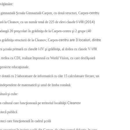
nvăţământ:
 gimnazială Şcoala Gimnazială Carpen, cu două structuri, Carpen
-centru
tură la Cleanov, cu un număr total de 225 de elevi clasele I
-VIII (2014)
 adaugă 20 preşcolari în grădiniţa de la Carpen
-
centru şi 2 grupe (40
la grădiniţa structurii de la Cleanov; Carpen
-centru are 3 localuri, dintre
cu şcoala primară cu clasel
e I-
IV şi grădiniţa, al doilea cu clasele V
-VIII
l treilea cu CDI, realizat împreună cu World Vision, cu care desfăşoară
proiecte educaţionale.
e dotată cu 2 laboratoare de informatică cu câte 15 calculatoare fiecare, un
 independent de matematică şi unul de limba română.
ltură şi culte:
 cultural care funcţionează pe teritoriul localităţii
Cleanov
otecă publică
oteci care funcţionează în cadrul şcolii