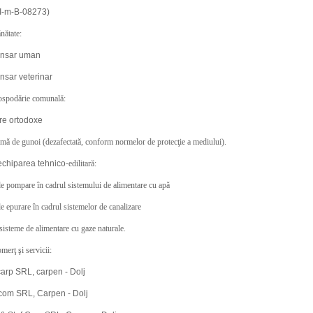
II-m-B-08273)
nătate:
ensar uman
nsar veterinar
ospodărie comunală:
ire ortodoxe
rmă de gunoi (dezafectată, conform normelor de protecţie a mediului).
echiparea tehnico-
edilitară:
 de pompare în cadrul sistemului de alimentare cu apă
de epurare în cadrul sistemelor de canalizare
sisteme de alimentare cu gaze naturale.
merţ şi servicii:
arp SRL, carpen - Dolj
com SRL, Carpen - Dolj