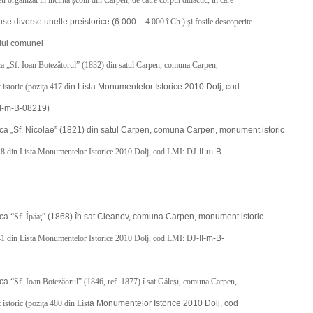
 organizat în incinta şcolii din Carpen, de către corpul didactic, în care
use diverse unelte preistorice (6.000 –
4.000 î.Ch.) şi fosile descoperite
riul comunei
ca „Sf. Ioan Botezătorul” (1832) din satul Carpen, comuna Carpen,
storic (poziţa 417 d
in Lista Monumentelor Istorice 2010 Dolj, cod
II-m-B-08219)
ica „Sf. Nicolae” (1821) din satul Carpen, comuna Carpen, monument istoric
418 din Lista Monumentelor Istorice 2010 Dolj, cod LMI: DJ
-II-m-B-
ica
“Sf. Îpăaţ”
(1868) în sat Cleanov, comuna Carpen, monument istoric
441 din Lista Monumentelor Istorice 2010 Dolj, cod LMI: DJ
-II-m-B-
ica
“Sf. Ioan Botezăorul” (1846, ref. 1877) î sat Gâleşi, comuna Carpen,
storic (poziţa 480 din List
a Monumentelor Istorice 2010 Dolj, cod