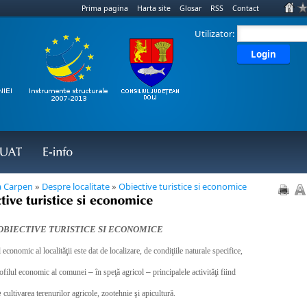
Prima pagina
Harta site
Glosar
RSS
Contact
Utilizator:
Login
UAT
E-
info
 Carpen
»
Despre localitate
»
Obiective turistice si economice
tive 
turistice 
si 
economice
TIVE TURISTICE SI ECONOMICE
 economic al localităţii este dat de localizare, de condiţiile naturale specifice,
rofilul economic al comunei
–
în speţă agricol
–
principalele activităţi fiind
e
cultivarea terenurilor agricole, zootehnie şi apicultură.