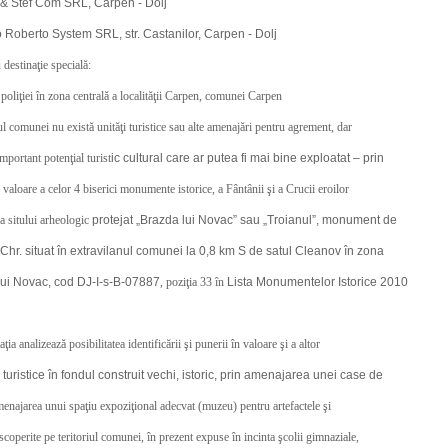
& Stef Com SRL, Carpen - Dolj
o Roberto System SRL, str. Castanilor, Carpen - Dolj
u destinaţie specială:
poliţiei în zona centrală a localităţii Carpen, comunei Carpen
iul comunei nu există unităţi turistice sau alte amenajări pentru agrement, dar
mportant potenţial turist
ic cultural care ar putea fi mai bine exploatat – prin
 valoare a celor 4 biserici monumente istorice, a Fântânii şi a Crucii eroilor
a sitului arheologic
protejat „Brazda lui Novac” sau „Troianul”, monument de
.Chr. situat în extravilanul comunei la 0,8 km S de satul Cleanov în zona
lui Novac, cod DJ-I-s-B-07887
, poziţia 33 în
Lista Monumentelor Istorice 2010
a analizează posibilitatea identificării şi punerii în valoare şi a altor
 turistice în fondul construit vechi, istoric, prin amenajarea unei case de
menajarea unui spaţiu expoziţional adecvat (muzeu) pentru artefactele şi
escoperite pe teritoriul comunei, în prezent expuse în incinta şcolii gimnaziale,