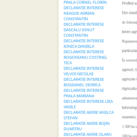
PRALA CORNEL FLORIN
Profilul 
DECLARATIE INTERESE
NEAGOE ADRIAN
Din clasi
CONSTANTIN
de folosinţ
DECLARATIE INTERESE
DASCALU IONUT
teren agr
CONSTANTIN
DECLARATIE INTERESE
Repunerea 
IONICA DANIELA
particula
DECLARATIE INTERESE
ROGOVEANU COSTINEL
În sectorul
TICA
DECLARATIE INTERESE
agricol,
f
VILVOI NICOLAE
DECLARATIE INTERESE
agricole 
BOGDANEL VIORICA
Agricult
DECLARATIE INTERESE
PRALA MARIANA
administra
DECLARATIE INTERESE LIEA
VASILE
tehnolog
DECLARATIE AVERE VASILCA
STEFAN
soarelui,
DECLARATIE AVERE BOJIN
1.300 ha s
DUMITRU
DECLARATIE AVERE OLARU
100 ha sunt