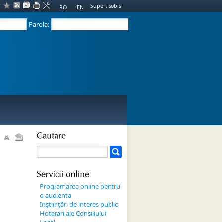
Suport sobis
RO
EN
Parola:
Cautare
Servicii 
online
Programarea online pentru
o audienta
Inştiinţări de interes public
Hotarari ale Consiliului