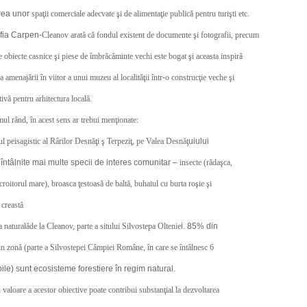
rea unor
spaţii comerciale adecvate şi de alimentaţie publică pentru turişti etc.
ia Carpen-
Cleanov arată că fondul existent de documente şi fotografii, precum
ele obiecte casnice şi piese de îmbrăcăminte vechi este bogat şi aceasta inspiră
a amenajării în viitor a unui muzeu al localităţii într
-
o construcţie veche şi
tivă pentru arhitectura locală.
mul rând, în acest sens ar trebui menţionate:
ul peisagistic al Rârilor Desnăţi ş Terpeziţ, pe Valea Desnăţ
uiului
 întâlnite mai multe specii de interes comunitar –
insecte (rădaşca,
 croitorul mare), broasca ţestoasă de baltă, buhaiul cu burta roşie şi
 creastă
a naturalăde la Cleanov, parte a sitului Silvostepa Oltenie
i. 85% din
in zonă (parte a Silvostepei Câmpiei Române, în care se întâlnesc 6
abile) sunt ecosisteme forestiere în regim natural.
 valoare a acestor obiective poate contribui substanţial la dezvoltarea