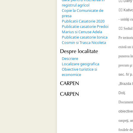

Dany 
registrul agricol
Copie la Comunicate de

Kativ
presa
-
unităţi c
Publicatii Casatorie 2020
Publicatie casatorie Predoi

Sediul 
Marius si Cenuse Adela
Publicatie casatorie Ionica
Pe teritor
Cosmin si Trasca Nicoleta
există un i
Despre 
localitate
punerea în
Descriere
Localizare geografica
precum şi 
Obiective turistice si
economice
sec. IV p
CARPEN
„Brazda 
CARPEN
Dolj.
Documentaţi
obiective
oaspeţi, a
fosilele d