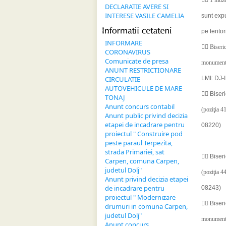

1 muzeu
DECLARATIE AVERE SI
INTERESE VASILE CAMELIA
sunt exp
Informatii 
cetateni
pe terito
INFORMARE

Biseri
CORONAVIRUS
Comunicate de presa
monument i
ANUNT RESTRICTIONARE
CIRCULATIE
LMI: DJ-
AUTOVEHICULE DE MARE

Biser
TONAJ
Anunt concurs contabil
(poziţia 
Anunt public privind decizia
etapei de incadrare pentru
08220)
proiectul " Construire pod
peste paraul Terpezita,
strada Primariei, sat

Biser
Carpen, comuna Carpen,
judetul Dolj"
(poziţia 
Anunt privind decizia etapei
de incadrare pentru
08243)
proiectul " Modernizare

Biser
drumuri in comuna Carpen,
judetul Dolj"
monument i
Anunt concurs