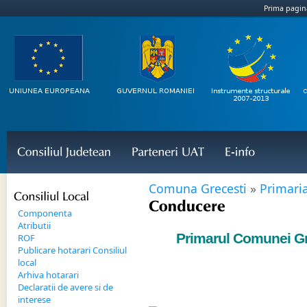
Prima pagin
Consiliul 
Judetean
Parteneri 
UAT
E-
info
Comuna Grecesti
»
Primari
Consiliul 
Local
Conducere
Componenta
Atributii
Primarul Comunei Gre
ROF
Publicare hotarari Consiliul
local
Arhiva hotarari
Declaratii de avere si de
interese